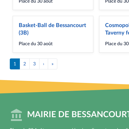
Place du 30 août
Place du 30
Basket-Ball de Bessancourt
Cosmopol
(3B)
Taverny f
Place du 30 août
Place du 30
Pagination
1
2
3
›
Page
»
Dernière
suivante
page
MAIRIE DE BESSANCOUR