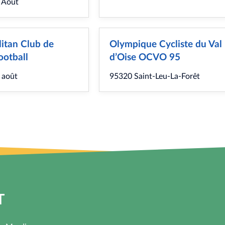
 Août
itan Club de
Olympique Cycliste du Val
ootball
d’Oise OCVO 95
 août
95320 Saint-Leu-La-Forêt
T