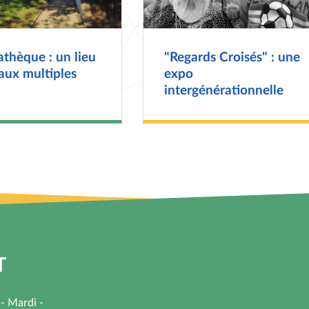
thèque : un lieu
"Regards Croisés" : une
 aux multiples
expo
intergénérationnelle
T
 - Mardi -