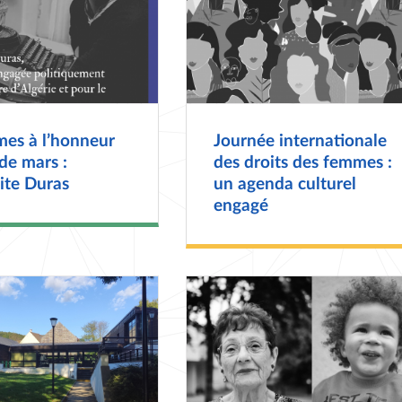
mes à l’honneur
Journée internationale
de mars :
des droits des femmes :
ite Duras
un agenda culturel
engagé