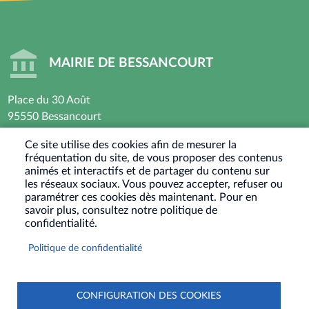
MAIRIE DE BESSANCOURT
Place du 30 Août
95550 Bessancourt
01 30 40 44 44
Ce site utilise des cookies afin de mesurer la
fréquentation du site, de vous proposer des contenus
Horaires d’ouverture : Lundi - Mardi - Mercredi -
animés et interactifs et de partager du contenu sur
Vendredi
les réseaux sociaux. Vous pouvez accepter, refuser ou
paramétrer ces cookies dès maintenant. Pour en
8h30 - 12h / 13h30-17h30
savoir plus, consultez notre politique de
Jeudi : Fermé le matin - 13h30-17h30
confidentialité.
Samedi : Ouvert les 1er et 3eme samedis du mois
Politique de confidentialité
9h30-12h
RÉSEAUX
SOCIAUX
CONFIGURATION DES COOKIES