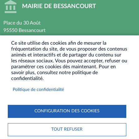
MAIRIE DE BESSANCOURT
Place du 30 Août
95550 Bessancourt
01 30 40 44 44
Ce site utilise des cookies afin de mesurer la
fréquentation du site, de vous proposer des contenus
Horaires d’ouverture : Lundi - Mardi - Mercredi -
animés et interactifs et de partager du contenu sur
Vendredi
les réseaux sociaux. Vous pouvez accepter, refuser ou
paramétrer ces cookies dès maintenant. Pour en
8h30 - 12h / 13h30-17h30
savoir plus, consultez notre politique de
Jeudi : Fermé le matin - 13h30-17h30
confidentialité.
Samedi : Ouvert les 1er et 3eme samedis du mois
Politique de confidentialité
9h30-12h
RÉSEAUX
SOCIAUX
CONFIGURATION DES COOKIES
PIED
PLAN DU SITE
CONTACT
MENTIONS LÉGALES
DE
TOUT REFUSER
DONNÉES PERSONNELLES
COOKIES
S'IDENTIFIER
PAGE