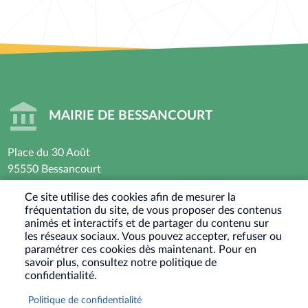
MAIRIE DE BESSANCOURT
Place du 30 Août
95550 Bessancourt
01 30 40 44 44
Ce site utilise des cookies afin de mesurer la
fréquentation du site, de vous proposer des contenus
Horaires d’ouverture : Lundi - Mardi - Mercredi -
animés et interactifs et de partager du contenu sur
Vendredi
les réseaux sociaux. Vous pouvez accepter, refuser ou
paramétrer ces cookies dès maintenant. Pour en
8h30 - 12h / 13h30-17h30
savoir plus, consultez notre politique de
Jeudi : Fermé le matin - 13h30-17h30
confidentialité.
Samedi : Ouvert les 1er et 3eme samedis du mois
Politique de confidentialité
9h30-12h