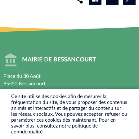
MAIRIE DE BESSANCOURT
Place du 30 Août
95550 Bessancourt
01 30 40 44 44
Ce site utilise des cookies afin de mesurer la
fréquentation du site, de vous proposer des contenus
Horaires d’ouverture : Lundi - Mardi - Mercredi -
animés et interactifs et de partager du contenu sur
Vendredi
les réseaux sociaux. Vous pouvez accepter, refuser ou
paramétrer ces cookies dès maintenant. Pour en
8h30 - 12h / 13h30-17h30
savoir plus, consultez notre politique de
Jeudi : Fermé le matin - 13h30-17h30
confidentialité.
Samedi : Ouvert les 1er et 3eme samedis du mois