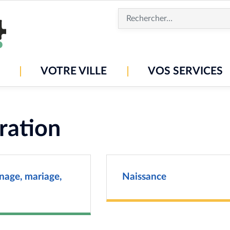
Aller
au
contenu
principal
VOTRE VILLE
VOS SERVICES
tration
nage, mariage,
Naissance