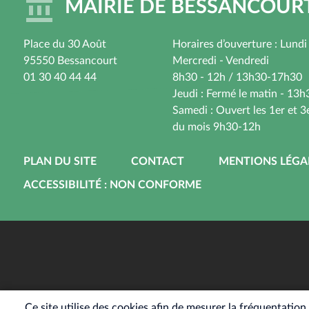
MAIRIE DE BESSANCOUR
Place du 30 Août
Horaires d’ouverture : Lundi
95550 Bessancourt
Mercredi - Vendredi
01 30 40 44 44
8h30 - 12h / 13h30-17h30
Jeudi : Fermé le matin - 13
Samedi : Ouvert les 1er et 
du mois 9h30-12h
PIED
PLAN DU SITE
CONTACT
MENTIONS LÉGA
DE
ACCESSIBILITÉ : NON CONFORME
PAGE
Ce site utilise des cookies afin de mesurer la fréquentatio