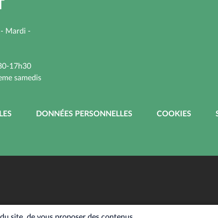
T
 - Mardi -
h30-17h30
3eme samedis
LES
DONNÉES PERSONNELLES
COOKIES
n du site, de vous proposer des contenus