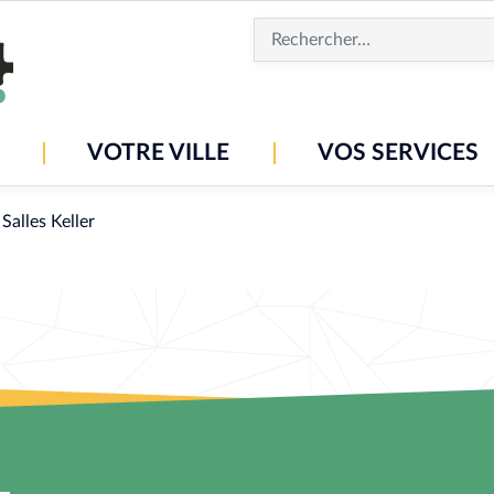
Aller
au
contenu
principal
VOTRE VILLE
VOS SERVICES
Salles Keller