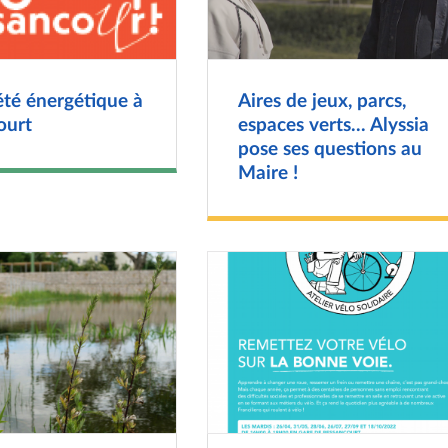
été énergétique à
Aires de jeux, parcs,
ourt
espaces verts... Alyssia
pose ses questions au
Maire !