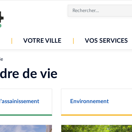
Aller
au
contenu
principal
VOTRE VILLE
VOS SERVICES
ie
dre de vie
 l'assainissement
Environnement