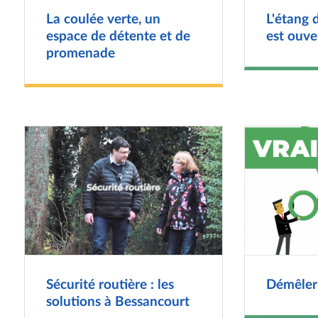
La coulée verte, un
L'étang 
espace de détente et de
est ouver
promenade
Sécurité routière : les
Démêler 
solutions à Bessancourt