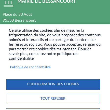
MAIRIE DE BESSANCOURT
Place du 30 Août
95550 Bessancourt
01 30 40 44 44
Ce site utilise des cookies afin de mesurer la
fréquentation du site, de vous proposer des contenus
Horaires d’ouverture : Lundi - Mardi - Mercredi -
animés et interactifs et de partager du contenu sur
Vendredi
les réseaux sociaux. Vous pouvez accepter, refuser ou
paramétrer ces cookies dès maintenant. Pour en
8h30 - 12h / 13h30-17h30
savoir plus, consultez notre politique de
Jeudi : Fermé le matin - 13h30-17h30
confidentialité.
Samedi : Ouvert les 1er et 3eme samedis du mois
Politique de confidentialité
9h30-12h
RÉSEAUX
SOCIAUX
CONFIGURATION DES COOKIES
PIED
PLAN DU SITE
CONTACT
MENTIONS LÉGALES
TOUT REFUSER
DE
DONNÉES PERSONNELLES
COOKIES
S'IDENTIFIER
PAGE