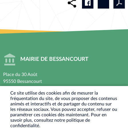
MAIRIE DE BESSANCOURT
Place du 30 Août
95550 Bessancourt
01 30 40 44 44
Ce site utilise des cookies afin de mesurer la
fréquentation du site, de vous proposer des contenus
Horaires d’ouverture : Lundi - Mardi - Mercredi -
animés et interactifs et de partager du contenu sur
Vendredi
les réseaux sociaux. Vous pouvez accepter, refuser ou
paramétrer ces cookies dès maintenant. Pour en
8h30 - 12h / 13h30-17h30
savoir plus, consultez notre politique de
Jeudi : Fermé le matin - 13h30-17h30
confidentialité.