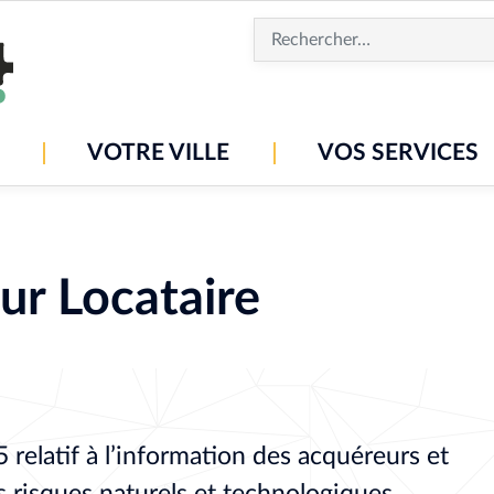
Aller
au
contenu
principal
VOTRE VILLE
VOS SERVICES
ur Locataire
relatif à l’information des acquéreurs et
es risques naturels et technologiques