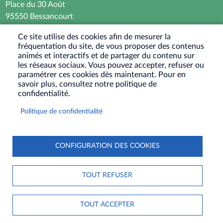
Place du 30 Août
95550 Bessancourt
01 30 40 44 44
Ce site utilise des cookies afin de mesurer la
fréquentation du site, de vous proposer des contenus
Horaires d’ouverture : Lundi - Mardi - Mercredi -
animés et interactifs et de partager du contenu sur
Vendredi
les réseaux sociaux. Vous pouvez accepter, refuser ou
paramétrer ces cookies dès maintenant. Pour en
8h30 - 12h / 13h30-17h30
savoir plus, consultez notre politique de
Jeudi : Fermé le matin - 13h30-17h30
confidentialité.
Samedi : Ouvert les 1er et 3eme samedis du mois
Politique de confidentialité
9h30-12h
RÉSEAUX
SOCIAUX
CONFIGURATION DES COOKIES
PIED
PLAN DU SITE
CONTACT
MENTIONS LÉGALES
DE
TOUT REFUSER
DONNÉES PERSONNELLES
COOKIES
S'IDENTIFIER
PAGE
ACCESSIBILITÉ : NON CONFORME
TOUT ACCEPTER