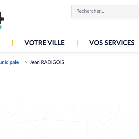
Aller
au
contenu
principal
VOTRE VILLE
VOS SERVICES
unicipale
Jean RADIGOIS