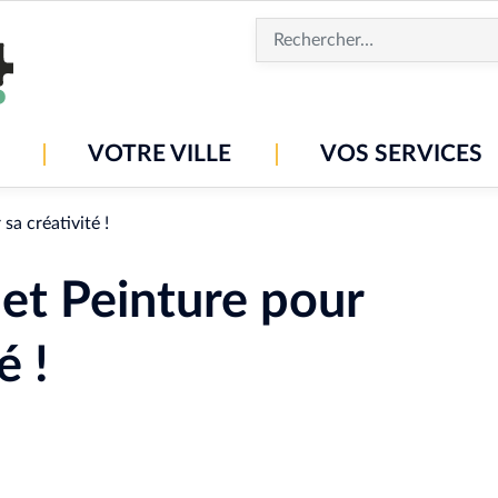
Aller
au
contenu
principal
VOTRE VILLE
VOS SERVICES
sa créativité !
et Peinture pour
é !